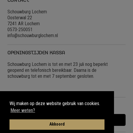
CONTACT
Schouwburg Lochem
Oosterwal 22
7241 AR Lochem
0573-250051
info@schouwburglochem.nl
OPENINGSTIJDEN KASSA
Schouwburg Lochem is tot en met 23 juli nog beperkt
geopend en telefonisch bereikbaar. Daarna is de
schouwburg tot en met 7 september gesloten.
Wij maken op deze website gebruik van cookies.
NIEUWBRIEF
Meer weten?
MELD JE AAN VOOR ONZE NIEUWSBRIEF
Akkoord