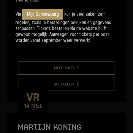
ZA
15 MEI
Via
Mijn Schouwburg
kun je veel zaken zelf
regelen, zoals je bestellingen bekijken en gegevens
aanpassen. Tickets bestellen via de website blijft
THIJS KEMPERINK
gewoon mogelijk. Aanvragen voor tickets per post
worden vanaf september weer verwerkt.
Tot het uiterste gedreven
MEER INFO
BESTELLEN
VR
14 MEI
MARTIJN KONING