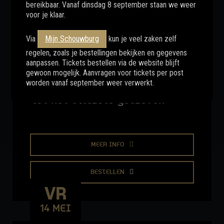
bereikbaar. Vanaf dinsdag 8 september staan we weer
voor je klaar.
BESTELLEN
ZA
Via
Mijn Schouwburg
kun je veel zaken zelf
15 MEI
regelen, zoals je bestellingen bekijken en gegevens
aanpassen. Tickets bestellen via de website blijft
gewoon mogelijk. Aanvragen voor tickets per post
worden vanaf september weer verwerkt.
THIJS KEMPERINK
Tot het uiterste gedreven
MEER INFO
BESTELLEN
VR
14 MEI