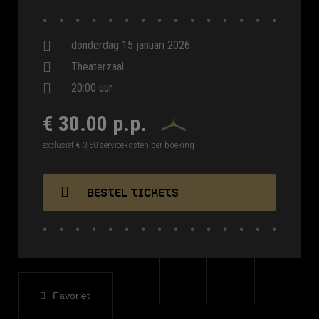
nieuwsgierige onderzoeker op het gebied van een gezond en
vervuld leven.
donderdag 15 januari 2026
Deze voorstelling is mede mogelijk gemaakt door Stichting
Theaterzaal
Vrienden Schouwburg Lochem.
20:00 uur
€ 30.00 p.p.
exclusief € 3,50 servicekosten per boeking
BESTEL TICKETS
Favoriet