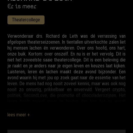
Er is meer
Theatercollege
Verwonderaar drs. Richard de Leth was dé verrassing van
afgelopen theaterseizoenen. In tientallen uitverkochte zalen liet
hij mensen lachen én verwonderen. Over ons hoofd, ons hart,
onze buik. Kortom: over onszelf. En nu is er het vervolg. Dit is
niet het zoveelste saaie theatercollege. Dit is een beleving die
je raakt en je anders naar je eigen leven en keuzes laat kijken.
Luisteren, leren én lachen maakt deze avond bijzonder. Een
avond waarin hij met jou op zoek gaat naar de essentie van het
leven. De mens had nog nooit zoveel kennis, maar was ook nog
nooit zo onrustig, prikkelbaar en onvervuld. Vergeet crypto,
politiek, SecondLove, die promotie of chocoladerozijnen. Het
leven heeft zoveel meer te bieden dan hoe het nu wordt
geleefd. Tot snel bij deze prikkelende spoedcursus die je
levensgeluk nieuwe glans geeft!
lees meer +
Over Richard
Drs. Richard de Leth is auteur van 12 bestsellers en een