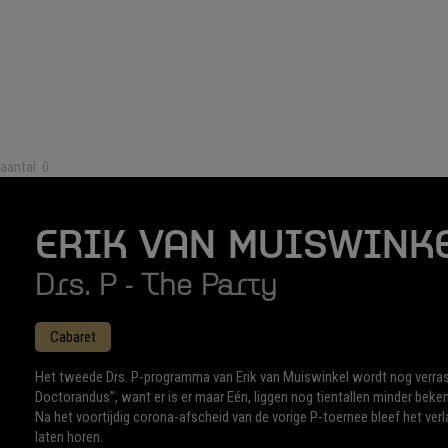
aantal: 0
ERIK VAN MUISWINK
Drs. P - The Party
Cabaret
Het tweede Drs. P-programma van Erik van Muiswinkel wordt nog verrass
Doctorandus”, want er is er maar Eén, liggen nog tientallen minder beken
Na het voortijdig corona-afscheid van de vorige P-toernee bleef het ver
laten horen.