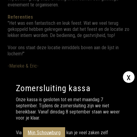
evenement te organiseren.
Referenties
''Het was een fantastisch en leuk feest. Wat we veel terug
gekoppeld hebben gekregen was dat het feest en de locatie zo
lekker intiem worden. De bediening, de gastvrijheid, top!
Voor ons staat deze locatie inmiddels boven aan de lijst in
lochem!''
-Marieke & Eric-
x
Zomersluiting kassa
Onze kassa is gesloten tot en met maandag 7
september. Tijdens de zomersluiting zijn we niet
bereikbaar. Vanaf dinsdag 8 september staan we weer
CONTACT
voor je klaar.
Meer informatie over de mogelijkheden van jouw
eigen evenement in Schouwburg Lochem?
Via
Mijn Schouwburg
kun je veel zaken zelf