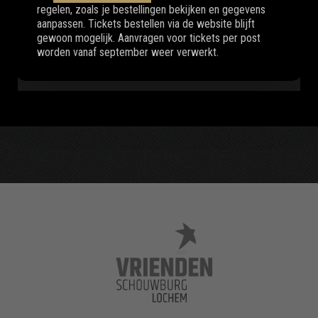
Neem vrijblijvend contact op met Luuc
regelen, zoals je bestellingen bekijken en gegevens
Grijsen (0573-215 216 of
aanpassen. Tickets bestellen via de website blijft
events@schouwburglochem.nl)
gewoon mogelijk. Aanvragen voor tickets per post
worden vanaf september weer verwerkt.