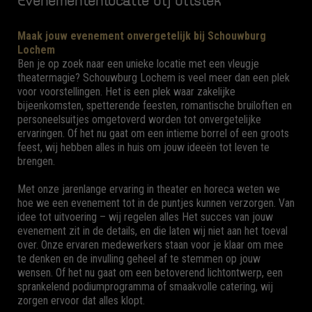
Evenementenlocatie bij uitstek
Maak jouw evenement onvergetelijk bij Schouwburg
Lochem
Ben je op zoek naar een unieke locatie met een vleugje
theatermagie? Schouwburg Lochem is veel meer dan een plek
voor voorstellingen. Het is een plek waar zakelijke
bijeenkomsten, spetterende feesten, romantische bruiloften en
personeelsuitjes omgetoverd worden tot onvergetelijke
ervaringen. Of het nu gaat om een intieme borrel of een groots
feest, wij hebben alles in huis om jouw ideeën tot leven te
brengen.
Met onze jarenlange ervaring in theater en horeca weten we
hoe we een evenement tot in de puntjes kunnen verzorgen. Van
idee tot uitvoering – wij regelen alles Het succes van jouw
evenement zit in de details, en die laten wij niet aan het toeval
over. Onze ervaren medewerkers staan voor je klaar om mee
te denken en de invulling geheel af te stemmen op jouw
wensen. Of het nu gaat om een betoverend lichtontwerp, een
sprankelend podiumprogramma of smaakvolle catering, wij
zorgen ervoor dat alles klopt.