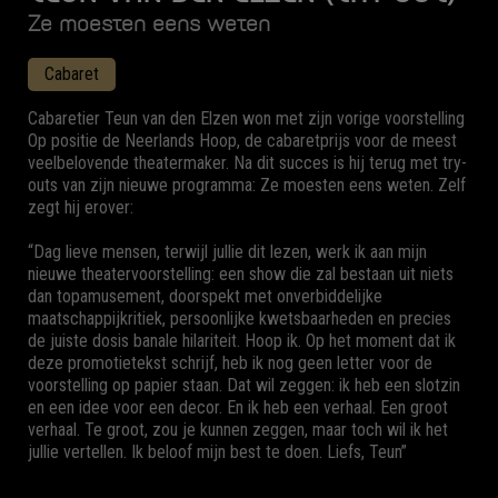
Ze moesten eens weten
Cabaret
Cabaretier Teun van den Elzen won met zijn vorige voorstelling
Op positie de Neerlands Hoop, de cabaretprijs voor de meest
veelbelovende theatermaker. Na dit succes is hij terug met try-
outs van zijn nieuwe programma: Ze moesten eens weten. Zelf
zegt hij erover:
“Dag lieve mensen, terwijl jullie dit lezen, werk ik aan mijn
nieuwe theatervoorstelling: een show die zal bestaan uit niets
dan topamusement, doorspekt met onverbiddelijke
maatschappijkritiek, persoonlijke kwetsbaarheden en precies
de juiste dosis banale hilariteit. Hoop ik. Op het moment dat ik
deze promotietekst schrijf, heb ik nog geen letter voor de
voorstelling op papier staan. Dat wil zeggen: ik heb een slotzin
en een idee voor een decor. En ik heb een verhaal. Een groot
verhaal. Te groot, zou je kunnen zeggen, maar toch wil ik het
jullie vertellen. Ik beloof mijn best te doen. Liefs, Teun”