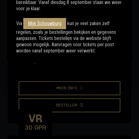
bereikbaar. Vanaf dinsdag 8 september staan we weer
BESTELLEN
voor je klaar.
VR
Via
Mijn Schouwburg
kun je veel zaken zelf
14 MEI
regelen, zoals je bestellingen bekijken en gegevens
aanpassen. Tickets bestellen via de website blijft
gewoon mogelijk. Aanvragen voor tickets per post
worden vanaf september weer verwerkt.
MARTIJN KONING
Overprikkeld
MEER INFO
BESTELLEN
VR
30 APR