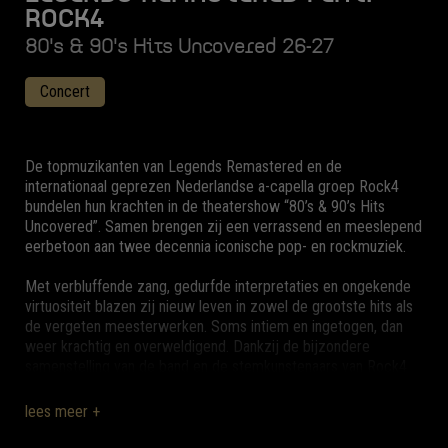
ROCK4
80's & 90's Hits Uncovered 26-27
Concert
De topmuzikanten van Legends Remastered en de
internationaal geprezen Nederlandse a-capella groep Rock4
bundelen hun krachten in de theatershow “80’s & 90’s Hits
Uncovered”. Samen brengen zij een verrassend en meeslepend
eerbetoon aan twee decennia iconische pop- en rockmuziek.
Met verbluffende zang, gedurfde interpretaties en ongekende
virtuositeit blazen zij nieuw leven in zowel de grootste hits als
de vergeten meesterwerken. Soms intiem en ingetogen, dan
weer krachtig en overweldigend. Dankzij de bijzondere
samenstelling van de band en de stemkunstenaars van Rock4
krijgt elk nummer een unieke dimensie.
lees meer +
Van de legendarische popsound van de jaren ’80 – met muziek
van onder anderen Eurythmics, Frankie Goes to Hollywood,