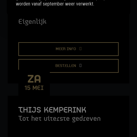
worden vanaf september weer verwerkt.
WAHR & KEES VAN DER
VOOREN
Eigenlijk
MEER INFO
BESTELLEN
ZA
15 MEI
THIJS KEMPERINK
Tot het uiterste gedreven