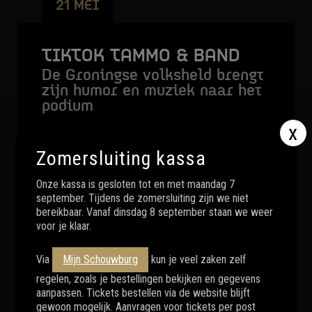
21 MEI
STADSLOUNGE LIVE
TIKTOK TAMMO & BAND
De Groningse volksheld brengt
zijn humor en muziek naar het
podium
x
Zomersluiting kassa
MEER INFO
Onze kassa is gesloten tot en met maandag 7
september. Tijdens de zomersluiting zijn we niet
BESTELLEN
bereikbaar. Vanaf dinsdag 8 september staan we weer
voor je klaar.
DO
20 MEI
Via
Mijn Schouwburg
kun je veel zaken zelf
regelen, zoals je bestellingen bekijken en gegevens
aanpassen. Tickets bestellen via de website blijft
VIGGO WAAS, EDDIE B.
gewoon mogelijk. Aanvragen voor tickets per post