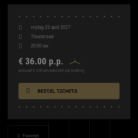
Kate Bush, Phil Collins, A-ha en Talk Talk – tot de rauwe energie
en emotie van de jaren ’90 met nummers van Nirvana, Faithless,
Seal, Radiohead en Alanis Morissette.
vrijdag 23 april 2027
“80’s & 90’s Hits Uncovered” wordt een avond vol herkenning,
nostalgie en muzikale verrassingen – een indrukwekkende
Theaterzaal
herontdekking.
20:00 uur
€ 36.00 p.p.
exclusief € 3,50 servicekosten per boeking
BESTEL TICKETS
Favoriet